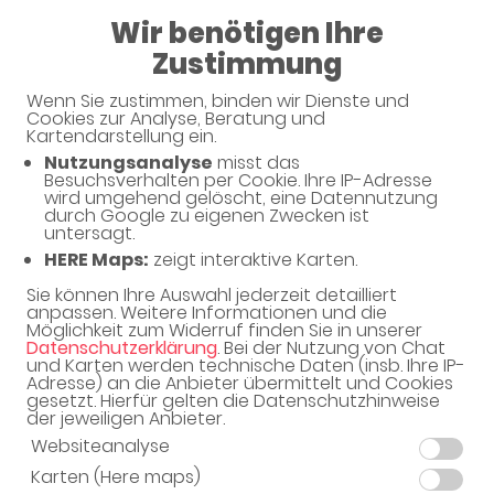
Wir benötigen Ihre
Andreas-Apotheke
Zustimmung
Wenn Sie zustimmen, binden wir Dienste und
Haben Sie noch Fragen?
Cookies zur Analyse, Beratung und
Kartendarstellung ein.
Nutzungsanalyse
misst das
Dann schreiben Sie uns einfach eine Nachricht oder
Besuchsverhalten per Cookie. Ihre IP-Adresse
rufen Sie uns direkt unter 08725 - 7101 an. Wir helfen
wird umgehend gelöscht, eine Datennutzung
durch Google zu eigenen Zwecken ist
Ihnen gerne weiter.
untersagt.
HERE Maps:
zeigt interaktive Karten.
Sie können Ihre Auswahl jederzeit detailliert
Ihre Daten
anpassen. Weitere Informationen und die
Möglichkeit zum Widerruf finden Sie in unserer
Vorname*
Datenschutzerklärung
. Bei der Nutzung von Chat
und Karten werden technische Daten (insb. Ihre IP-
Adresse) an die Anbieter übermittelt und Cookies
gesetzt. Hierfür gelten die Datenschutzhinweise
der jeweiligen Anbieter.
Name*
Websiteanalyse
Karten (Here maps)